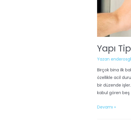
Yapı Tip
Yazan
enderosg
Birçok bina ilk b
özellikle acil dur
bir düzende işler
kabul gören beş s
Devamı »