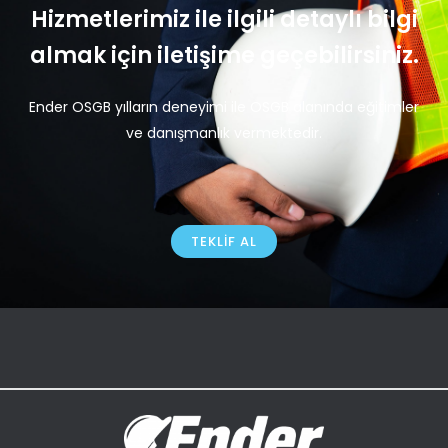
Hizmetlerimiz ile ilgili detaylı bilgi
almak için iletişime geçebilirsiniz.
Ender OSGB yılların deneyimi ile OSGB alanında eğitimler
ve danışmanlık vermektedir.
TEKLIF AL