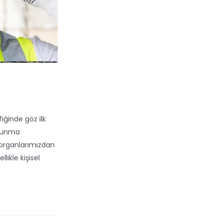
iğinde göz ilk
orunma
organlarımızdan
likle kişisel