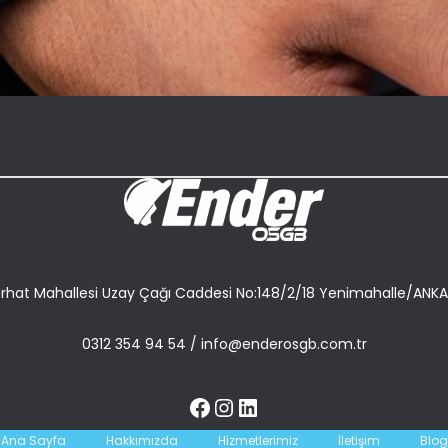
rhat Mahallesi Uzay Çağı Caddesi No:148/2/18 Yenimahalle/ANK
0312 354 94 54
/
info@enderosgb.com.tr
Ana Sayfa
Hakkımızda
Hizmetlerimiz
İletişim
Blog