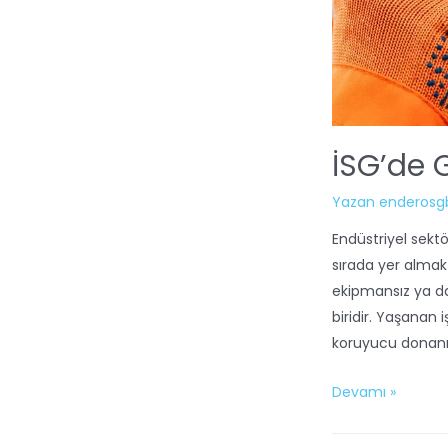
İSG’de 
Yazan
enderosg
Endüstriyel sektö
sırada yer almak
ekipmansız ya d
biridir. Yaşanan 
koruyucu donanı
Devamı »