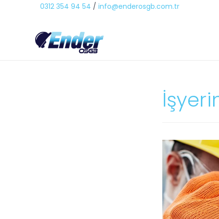
0312 354 94 54
/
info@enderosgb.com.tr
İşyer