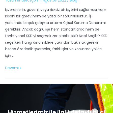
Yazan
enderosgb
/
11 Ağustos 2022
/
Blog
İşverenlerin, güvenli veya risksiz bir işyerini sağlaması hem
insani bir görev hem de yasal bir sorumluluktur. İş
yerlerinde birçok çalışma ortamı Kişisel Koruma Donanımı
gerektirir. Ancak doğru işe hem standartlarda hem de
fonksiyonel KKD’yi seçmek zor olabilir. KKD Nasıl Seçilir? KKD
seçerken hangi dinamiklere yakından bakmak gerekir
kısaca özetledik.İşverenler, farklı işler ve korunma yolları
için …
Devamı »
Hizmetlerimiz ile ilgili detaylı bilgi