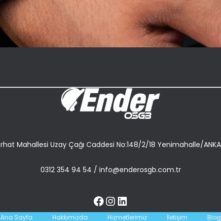
rhat Mahallesi Uzay Çağı Caddesi No:148/2/18 Yenimahalle/ANK
0312 354 94 54
/
info@enderosgb.com.tr
Ana Sayfa
Hakkımızda
Hizmetlerimiz
İletişim
Blog