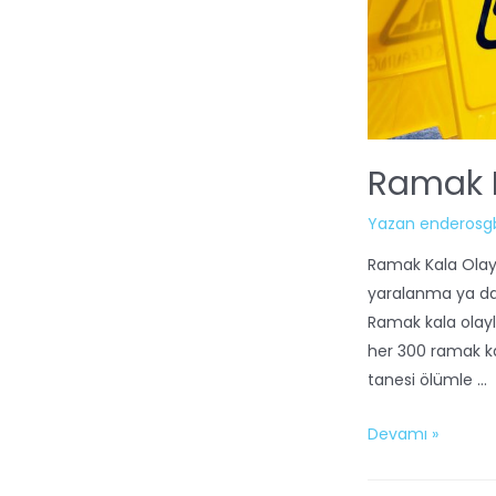
Ramak K
Yazan
enderosg
Ramak Kala Olayı
yaralanma ya da 
Ramak kala olayla
her 300 ramak ka
tanesi ölümle …
Devamı »