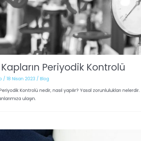
 Kapların Periyodik Kontrolü
b
/
18 Nisan 2023
/
Blog
Periyodik Kontrolü nedir, nasıl yapılır? Yasal zorunlulukları nelerdi
nlarımıza ulaşın.