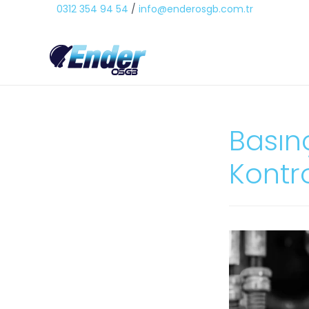
0312 354 94 54
/
info@enderosgb.com.tr
Basınç
Kontr