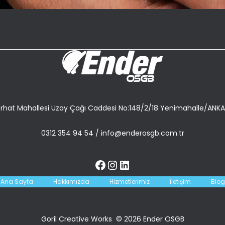
rhat Mahallesi Uzay Çağı Caddesi No:148/2/18 Yenimahalle/ANK
0312 354 94 54
/
info@enderosgb.com.tr
Ana Sayfa
Hakkımızda
Hizmetlerimiz
İletişim
Blog
Goril Creative Works © 2026 Ender OSGB