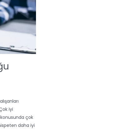
ğu
alışanları
Çok iyi
G konusunda çok
nispeten daha iyi