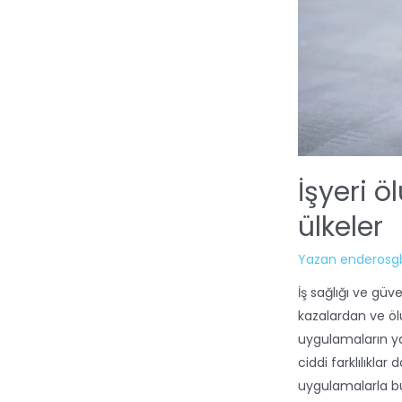
İşyeri 
ülkeler
Yazan
enderosg
İş sağlığı ve güve
kazalardan ve öl
uygulamaların y
ciddi farklılıkla
uygulamalarla bu