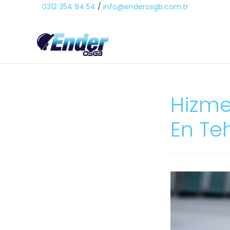
0312 354 94 54
/
info@enderosgb.com.tr
Hizme
En Teh