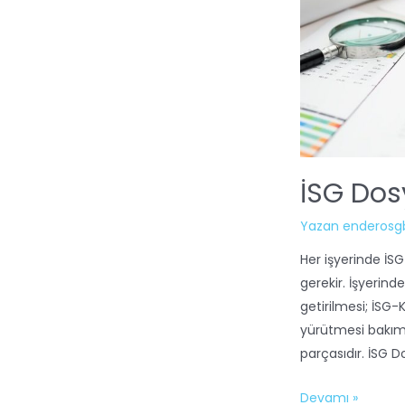
İSG Dos
Yazan
enderosg
Her işyerinde İS
gerekir. İşyerind
getirilmesi; İSG-
yürütmesi bakımı
parçasıdır. İSG 
Devamı »