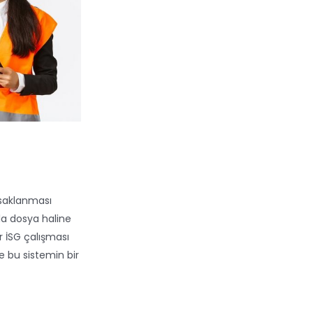
 saklanması
rla dosya haline
r İSG çalışması
 bu sistemin bir