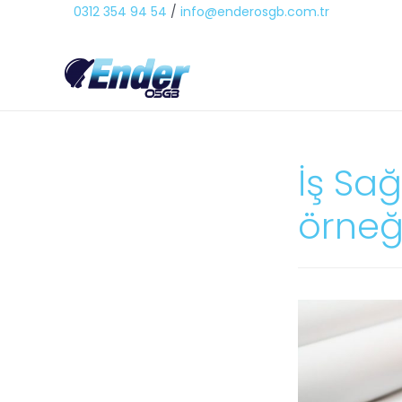
0312 354 94 54
/
info@enderosgb.com.tr
İş Sağ
örneğ