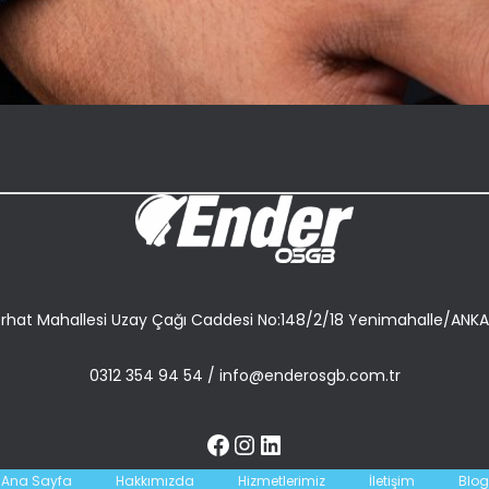
rhat Mahallesi Uzay Çağı Caddesi No:148/2/18 Yenimahalle/ANK
0312 354 94 54
/
info@enderosgb.com.tr
Ana Sayfa
Hakkımızda
Hizmetlerimiz
İletişim
Blog