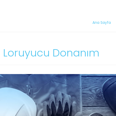
Ana Sayfa
el Loruyucu Donanım