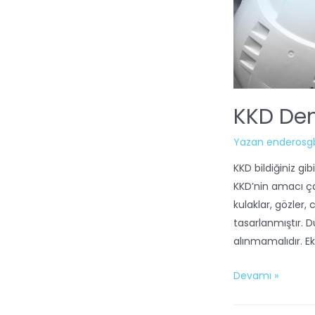
KKD Den
Yazan
enderosg
KKD bildiğiniz gi
KKD’nin amacı çal
kulaklar, gözler, 
tasarlanmıştır. Dü
alınmamalıdır. E
Devamı »