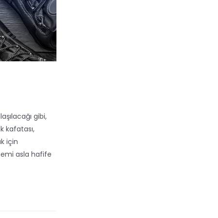
aşılacağı gibi,
k kafatası,
k için
Önemi asla hafife