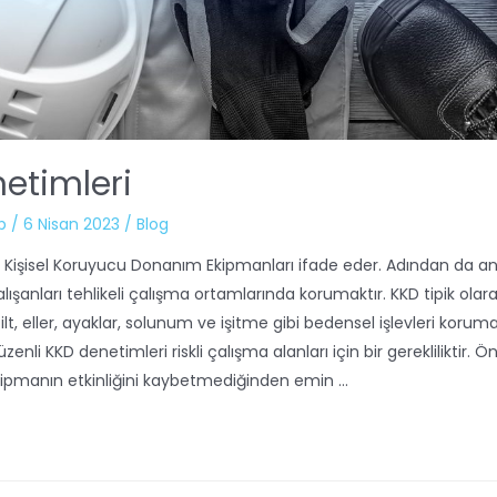
etimleri
b
/
6 Nisan 2023
/
Blog
bi Kişisel Koruyucu Donanım Ekipmanları ifade eder. Adından da anl
ışanları tehlikeli çalışma ortamlarında korumaktır. KKD tipik olara
cilt, eller, ayaklar, solunum ve işitme gibi bedensel işlevleri koruma
zenli KKD denetimleri riskli çalışma alanları için bir gerekliliktir. 
kipmanın etkinliğini kaybetmediğinden emin …