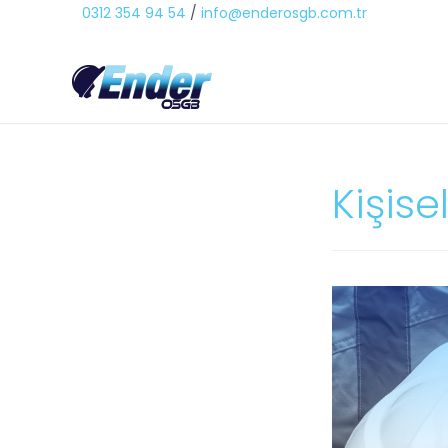
0312 354 94 54
/
info@enderosgb.com.tr
Kişis