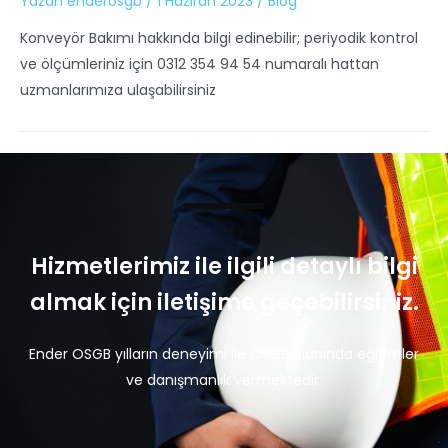
Yazan
enderosgb
/
1 Haziran 2023
/
Blog
Konveyör Bakımı hakkında bilgi edinebilir; periyodik kontrol
ve ölçümleriniz için 0312 354 94 54 numaralı hattan
uzmanlarımıza ulaşabilirsiniz
Hizmetlerimiz ile ilgili detaylı bilgi
almak için iletişime geçebilirsiniz.
Ender OSGB yılların deneyimi ile OSGB alanında eğitimler
ve danışmanlık vermektedir.