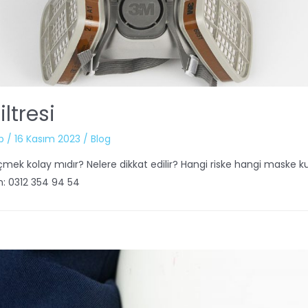
ltresi
b
/
16 Kasım 2023
/
Blog
çmek kolay mıdır? Nelere dikkat edilir? Hangi riske hangi maske kul
n: 0312 354 94 54