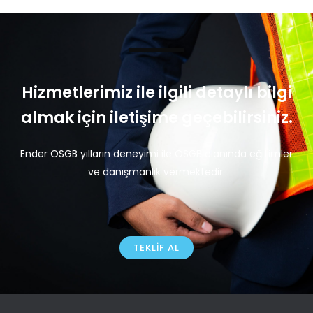
Hizmetlerimiz ile ilgili detaylı bilgi
almak için iletişime geçebilirsiniz.
Ender OSGB yılların deneyimi ile OSGB alanında eğitimler
ve danışmanlık vermektedir.
TEKLIF AL