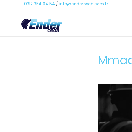
0312 354 94 54
/
info@enderosgb.com.tr
Mmad