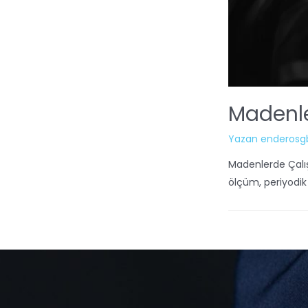
Madenl
Yazan
enderosg
Madenlerde Çalışm
ölçüm, periyodik k