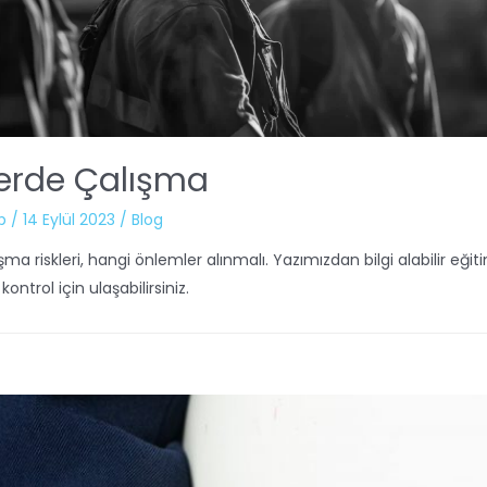
erde Çalışma
b
/
14 Eylül 2023
/
Blog
a riskleri, hangi önlemler alınmalı. Yazımızdan bilgi alabilir eği
ontrol için ulaşabilirsiniz.