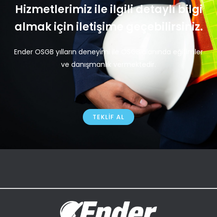
Hizmetlerimiz ile ilgili detaylı bilgi
almak için iletişime geçebilirsiniz.
Ender OSGB yılların deneyimi ile OSGB alanında eğitimler
ve danışmanlık vermektedir.
TEKLIF AL