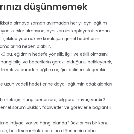
larınızı düşünmemek
n dikkate almaya zaman ayırmadan her yıl aynı eğitim
i olmayan kurslar almasına, aynı zemini kaplayarak zaman
ir şekilde yapmak ve kuruluşun genel hedeflerini
malarına neden olabilir.
kü bu, eğitimin hedefe yönelik, ilgili ve etkili olmasını
hangi bilgi ve becerilerin gerekli olduğunu belirleyerek,
irerek ve buradan eğitim açığını belirlemek gerekir.
 uzun vadeli hedeflerine dayalı eğitimin odak alanları
tirmek için hangi becerilere, bilgilere ihtiyaç vardır?
emel sorumluluklar, faaliyetler ve görevlerle bağlantılı
ime ihtiyacı var ve hangi alanda? Bazılarının bir konu
ken, belirli sorumlulukları olan diğerlerinin daha