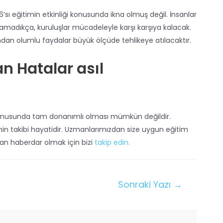
’sı eğitimin etkinliği konusunda ikna olmuş değil. İnsanlar
lamadıkça, kuruluşlar mücadeleyle karşı karşıya kalacak.
ından olumlu faydalar büyük ölçüde tehlikeye atılacaktır.
an Hatalar asıl
G konusunda tam donanımlı olması mümkün değildir.
rinin takibi hayatidir. Uzmanlarımızdan size uygun eğitim
zdan haberdar olmak için bizi
takip edin.
Sonraki Yazı
→