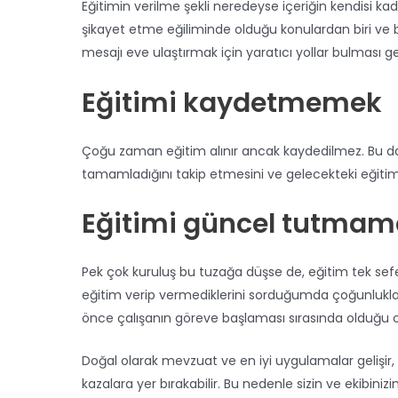
Eğitimin verilme şekli neredeyse içeriğin kendisi kada
şikayet etme eğiliminde olduğu konulardan biri ve 
mesajı eve ulaştırmak için yaratıcı yollar bulması g
Eğitimi kaydetmemek
Çoğu zaman eğitim alınır ancak kaydedilmez. Bu da k
tamamladığını takip etmesini ve gelecekteki eğitim iht
Eğitimi güncel tutma
Pek çok kuruluş bu tuzağa düşse de, eğitim tek se
eğitim verip vermediklerini sorduğumda çoğunlukla e
önce çalışanın göreve başlaması sırasında olduğu o
Doğal olarak mevzuat ve en iyi uygulamalar gelişir, iş
kazalara yer bırakabilir. Bu nedenle sizin ve ekibini