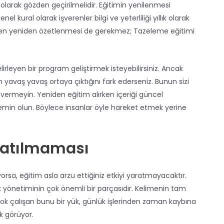
larak gözden geçirilmelidir. Eğitimin yenilenmesi
nel kural olarak işverenler bilgi ve yeterliliği yıllık olarak
men yeniden özetlenmesi de gerekmez; Tazeleme eğitimi
belirleyen bir program geliştirmek isteyebilirsiniz. Ancak
 yavaş yavaş ortaya çıktığını fark ederseniz. Bunun sizi
ermeyin. Yeniden eğitim alırken içeriği güncel
in olun. Böylece insanlar öyle hareket etmek yerine
latılmaması
sa, eğitim asla arzu ettiğiniz etkiyi yaratmayacaktır.
lik yönetiminin çok önemli bir parçasıdır. Kelimenin tam
rçok çalışan bunu bir yük, günlük işlerinden zaman kaybına
k görüyor.