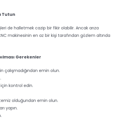
a Tutun
i de halletmek cazip bir fikir olabilir. Ancak arıza
CNC makinesinin en az bir kişi tarafından gözlem altında
pılması Gerekenler
in çalışmadığından emin olun.
.
çin kontrol edin.
 temiz olduğundan emin olun.
arı yapın.
.