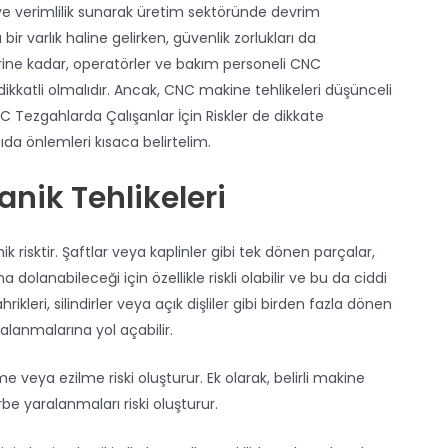
ve verimlilik sunarak üretim sektöründe devrim
r varlık haline gelirken, güvenlik zorlukları da
erine kadar, operatörler ve bakım personeli CNC
ikkatli olmalıdır. Ancak, CNC makine tehlikeleri düşünceli
. CNC Tezgahlarda Çalışanlar İçin Riskler de dikkate
sıda önlemleri kısaca belirtelim.
nik Tehlikeleri
k risktir. Şaftlar veya kaplinler gibi tek dönen parçalar,
dolanabileceği için özellikle riskli olabilir ve bu da ciddi
ikleri, silindirler veya açık dişliler gibi birden fazla dönen
alanmalarına yol açabilir.
 veya ezilme riski oluşturur. Ek olarak, belirli makine
rbe yaralanmaları riski oluşturur.