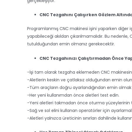
gerçekleşiyor.
CNC Tezgahını Çalışırken Gözlem Altınd
Programlanmış CNC makinesi işini yaparken diğer işler
yapabileceği akıldan çıkarılmamalıdır. Bu nedenle, 
tutulduğundan emin olmanız gerekecektir.
CNC Tezgahınızı Çalıştırmadan Önce Ya
-İşi tam olarak tezgaha eklemeden CNC makinesin
-Aletlerin keskin ve çatlaksız olduğundan emin olun
-Tüm araçların doğru ayarlandığından emin olmak i
-Her yeni kullanımdan önce aletleri test edin.
-Yeni aletleri takmadan önce oturma yüzeylerinin
-Sağ ve sol elini kullanan operatörler için ayarlamal
-Aletleri yalnızca üreticinin sınırları dahilinde kullanın