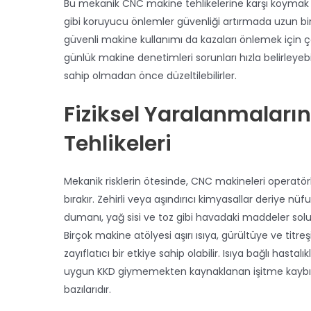
Bu mekanik CNC makine tehlikelerine karşı koymak için
gibi koruyucu önlemler güvenliği artırmada uzun bir y
güvenli makine kullanımı da kazaları önlemek için ç
günlük makine denetimleri sorunları hızla belirley
sahip olmadan önce düzeltilebilirler.
Fiziksel Yaralanmaların
Tehlikeleri
Mekanik risklerin ötesinde, CNC makineleri operatörl
bırakır. Zehirli veya aşındırıcı kimyasallar deriye nüf
dumanı, yağ sisi ve toz gibi havadaki maddeler solun
Birçok makine atölyesi aşırı ısıya, gürültüye ve titr
zayıflatıcı bir etkiye sahip olabilir. Isıya bağlı hasta
uygun KKD giymemekten kaynaklanan işitme kaybı, 
bazılarıdır.