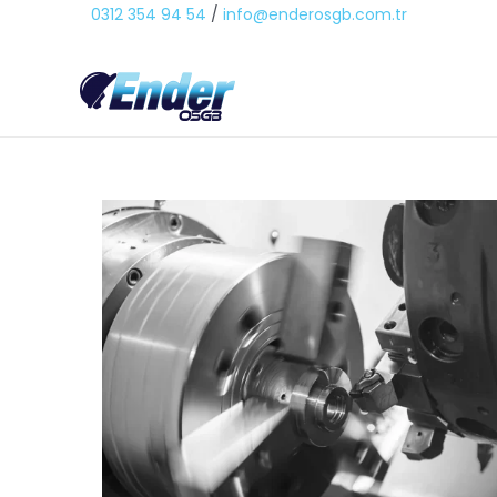
0312 354 94 54
/
info@enderosgb.com.tr