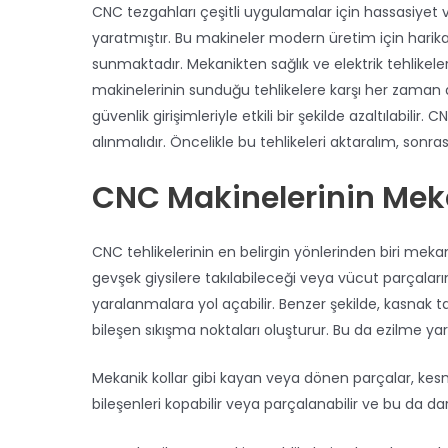
CNC tezgahları çeşitli uygulamalar için hassasiyet 
yaratmıştır. Bu makineler modern üretim için harika bi
sunmaktadır. Mekanikten sağlık ve elektrik tehlikel
makinelerinin sunduğu tehlikelere karşı her zaman d
güvenlik girişimleriyle etkili bir şekilde azaltılabilir
alınmalıdır. Öncelikle bu tehlikeleri aktaralım, sonra
CNC Makinelerinin Meka
CNC tehlikelerinin en belirgin yönlerinden biri mekani
gevşek giysilere takılabileceği veya vücut parçalarına 
yaralanmalara yol açabilir. Benzer şekilde, kasnak tahr
bileşen sıkışma noktaları oluşturur. Bu da ezilme yar
Mekanik kollar gibi kayan veya dönen parçalar, kesme
bileşenleri kopabilir veya parçalanabilir ve bu da da