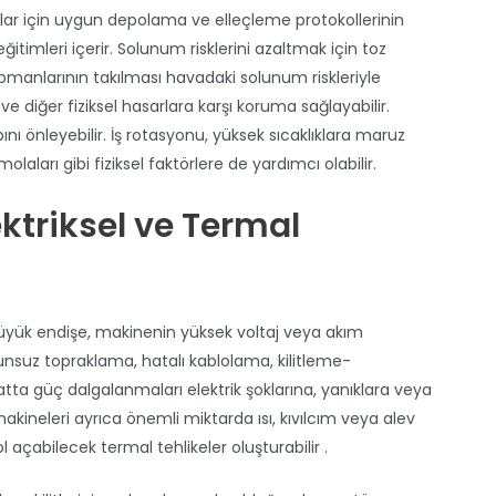
sallar için uygun depolama ve elleçleme protokollerinin
eğitimleri içerir. Solunum risklerini azaltmak için toz
l ekipmanlarının takılması havadaki solunum riskleriyle
e diğer fiziksel hasarlara karşı koruma sağlayabilir.
bını önleyebilir. İş rotasyonu, yüksek sıcaklıklara maruz
ları gibi fiziksel faktörlere de yardımcı olabilir.
ktriksel ve Termal
üyük endişe, makinenin yüksek voltaj veya akım
gunsuz topraklama, hatalı kablolama, kilitleme-
ta güç dalgalanmaları elektrik şoklarına, yanıklara veya
kineleri ayrıca önemli miktarda ısı, kıvılcım veya alev
 açabilecek termal tehlikeler oluşturabilir .