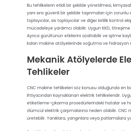
Bu tehlikelerin etkili bir şekilde yönetilmesi, kimya
yanı sıra güvenli bir şekilde taşınmaları için zorunlu 
toplayıcılar, sis toplayıcılar ve diğer kirlilik kontro
mücadeleye yardımcı olabilir. Uygun KKD, titreşime v
Ayrıca gürültünün etkilerini azaltabilir ve işitme kay
kalan makine atölyelerinde soğutma ve hidrasyon mola
Mekanik Atölyelerde Ele
Tehlikeler
CNC makine tehlikeleri söz konusu olduğunda en b
ihtiyacından kaynaklanan elektrik tehlikeleridir. Uy
etiketleme-çıkarma prosedürlerindeki hatalar ve hat
ölümcül elektrik çarpmalarına neden olabilir. CNC ma
üretebilir. Yanıklara, yangınlara veya patlamalara yol