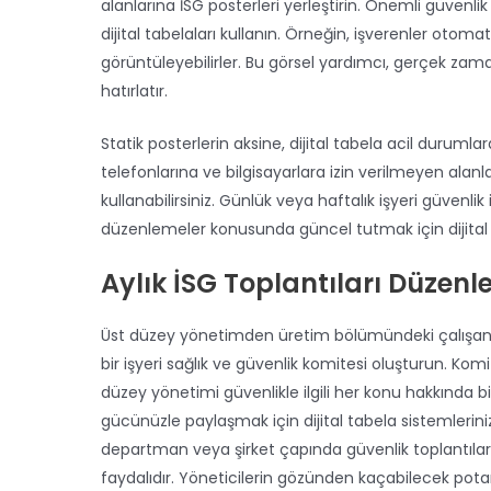
alanlarına İSG posterleri yerleştirin. Önemli güvenlik
dijital tabelaları kullanın. Örneğin, işverenler otomat
görüntüleyebilirler. Bu görsel yardımcı, gerçek zama
hatırlatır.
Statik posterlerin aksine, dijital tabela acil duruml
telefonlarına ve bilgisayarlara izin verilmeyen alan
kullanabilirsiniz. Günlük veya haftalık işyeri güvenlik
düzenlemeler konusunda güncel tutmak için dijital ta
Aylık İSG Toplantıları Düzenl
Üst düzey yönetimden üretim bölümündeki çalışanl
bir işyeri sağlık ve güvenlik komitesi oluşturun. Kom
düzey yönetimi güvenlikle ilgili her konu hakkında b
gücünüzle paylaşmak için dijital tabela sistemleriniz
departman veya şirket çapında güvenlik toplantıları
faydalıdır. Yöneticilerin gözünden kaçabilecek potans