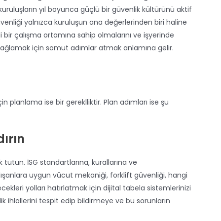
uruluşların yıl boyunca güçlü bir güvenlik kültürünü aktif
üvenliği yalnızca kuruluşun ana değerlerinden biri haline
i bir çalışma ortamına sahip olmalarını ve işyerinde
i sağlamak için somut adımlar atmak anlamına gelir.
n planlama ise bir gereklliktir. Plan adımları ise şu
dırın
k tutun. İSG standartlarına, kurallarına ve
anlara uygun vücut mekaniği, forklift güvenliği, hangi
kleri yolları hatırlatmak için dijital tabela sistemlerinizi
ik ihlallerini tespit edip bildirmeye ve bu sorunların