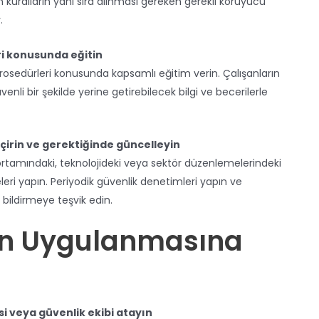
n kuralların yanı sıra alınması gereken gerekli koruyucu
.
eri konusunda eğitin
 prosedürleri konusunda kapsamlı eğitim verin. Çalışanların
enli bir şekilde yerine getirebilecek bilgi ve becerilerle
irin ve gerektiğinde güncelleyin
a ortamındaki, teknolojideki veya sektör düzenlemelerindeki
eri yapın. Periyodik güvenlik denetimleri yapın ve
i bildirmeye teşvik edin.
nın Uygulanmasına
si veya güvenlik ekibi atayın