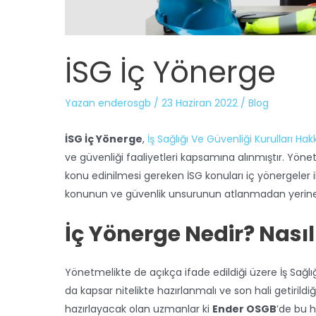
İSG İç Yönerge
Yazan
enderosgb
/
23 Haziran 2022
/
Blog
İSG İç Yönerge
,
İş Sağlığı Ve Güvenliği Kurulları H
ve güvenliği faaliyetleri kapsamına alınmıştır. Yön
konu edinilmesi gereken İSG konuları iç yönergeler i
konunun ve güvenlik unsurunun atlanmadan yerine g
İç Yönerge Nedir? Nasıl
Yönetmelikte de açıkça ifade edildiği üzere İş Sağlığı
da kapsar nitelikte hazırlanmalı ve son hali getirild
hazırlayacak olan uzmanlar ki
Ender OSGB
’de bu h