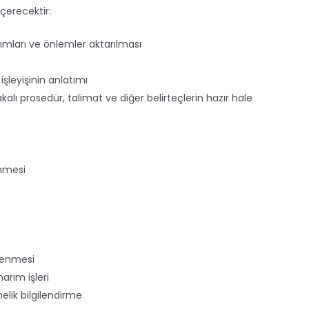
içerecektir:
nımları ve önlemler aktarılması
işleyişinin anlatımı
alı prosedür, talimat ve diğer belirteçlerin hazır hale
enmesi
şlenmesi
arım işleri
elik bilgilendirme