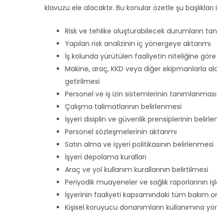
klavuzu ele alacaktır. Bu konular özetle şu başlıkları 
Risk ve tehlike oluşturabilecek durumların ta
Yapılan risk analizinin iç yönergeye aktarımı
İş kolunda yürütülen faaliyetin niteliğine göre 
Makine, araç, KKD veya diğer ekipmanlarla alak
getirilmesi
Personel ve iş izin sistemlerinin tanımlanması
Çalışma talimatlarının belirlenmesi
İşyeri disiplin ve güvenlik prensiplerinin belirl
Personel sözleşmelerinin aktarımı
Satın alma ve işyeri politikasının belirlenmesi
İşyeri depolama kuralları
Araç ve yol kullanım kurallarının belirtilmesi
Periyodik muayeneler ve sağlık raporlarının i
İşyerinin faaliyeti kapsamındaki tüm bakım on
Kişisel koruyucu donanımların kullanımına yön