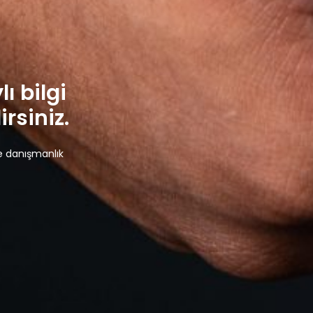
lı bilgi
rsiniz.
e danışmanlık