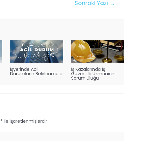
Sonraki Yazı
→
İşyerinde Acil
İş Kazalarında İş
Durumların Belirlenmesi
Güvenliği Uzmanının
Sorumluluğu
r
*
ile işaretlenmişlerdir