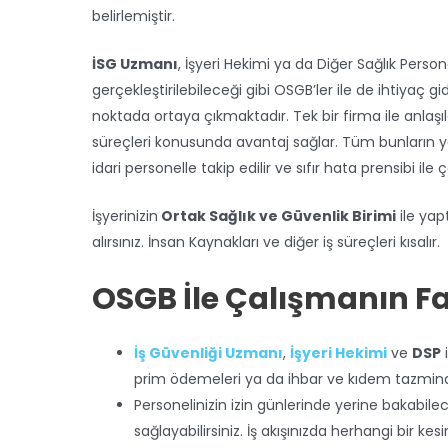
belirlemiştir.
İSG Uzmanı
, İşyeri Hekimi ya da Diğer Sağlık Persone
gerçekleştirilebileceği gibi OSGB’ler ile de ihtiyaç 
noktada ortaya çıkmaktadır. Tek bir firma ile anla
süreçleri konusunda avantaj sağlar. Tüm bunların ya
idari personelle takip edilir ve sıfır hata prensibi ile
İşyerinizin
Ortak Sağlık ve Güvenlik Birimi
ile yap
alırsınız. İnsan Kaynakları ve diğer iş süreçleri kısalır.
OSGB İle Çalışmanın F
İş Güvenliği Uzmanı
,
İşyeri Hekimi
ve
DSP
prim ödemeleri ya da ihbar ve kıdem tazminat
Personelinizin izin günlerinde yerine bakabil
sağlayabilirsiniz. İş akışınızda herhangi bir ke