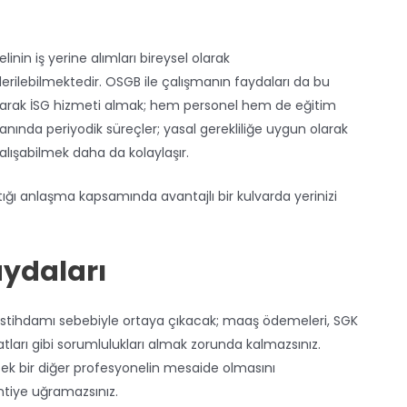
linin iş yerine alımları bireysel olarak
giderilebilmektedir. OSGB ile çalışmanın faydaları da bu
şılarak İSG hizmeti almak; hem personel hem de eğitim
nında periyodik süreçler; yasal gerekliliğe uygun olarak
 çalışabilmek daha da kolaylaşır.
tığı anlaşma kapsamında avantajlı bir kulvarda yerinizi
aydaları
istihdamı sebebiyle ortaya çıkacak; maaş ödemeleri, SGK
ları gibi sorumlulukları almak zorunda kalmazsınız.
ecek bir diğer profesyonelin mesaide olmasını
sintiye uğramazsınız.