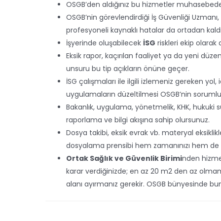
OSGB’den aldığınız bu hizmetler muhasebede gi
OSGB’nin görevlendirdiği İş Güvenliği Uzmanı, 
profesyoneli kaynaklı hatalar da ortadan kaldırı
İşyerinde oluşabilecek
İSG
riskleri ekip olarak
Eksik rapor, kaçırılan faaliyet ya da yeni düz
unsuru bu tip açıkların önüne geçer.
İSG çalışmaları ile ilgili izlemeniz gereken yol,
uygulamaların düzeltilmesi OSGB’nin sorumlu
Bakanlık, uygulama, yönetmelik, KHK, hukuki 
raporlama ve bilgi akışına sahip olursunuz.
Dosya takibi, eksik evrak vb. materyal eksikli
dosyalama prensibi hem zamanınızı hem de pa
Ortak Sağlık ve Güvenlik Birimi
nden hizme
karar verdiğinizde; en az 20 m2 den az olmama
alanı ayırmanız gerekir. OSGB bünyesinde bu