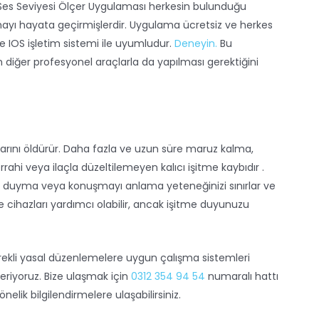
) Ses Seviyesi Ölçer Uygulaması herkesin bulunduğu
mayı hayata geçirmişlerdir. Uygulama ücretsiz ve herkes
 IOS işletim sistemi ile uyumludur.
Deneyin.
Bu
n diğer profesyonel araçlarla da yapılması gerektiğini
arını öldürür. Daha fazla ve uzun süre maruz kalma,
rahi veya ilaçla düzeltilemeyen kalıcı işitme kaybıdır .
eri duyma veya konuşmayı anlama yeteneğinizi sınırlar ve
me cihazları yardımcı olabilir, ancak işitme duyunuzu
rekli yasal düzenlemelere uygun çalışma sistemleri
riyoruz. Bize ulaşmak için
0312 354 94 54
numaralı hattı
elik bilgilendirmelere ulaşabilirsiniz.