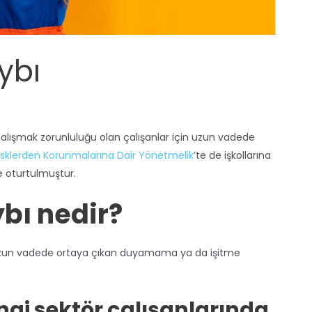
ybı
çalışmak zorunluluğu olan çalışanlar için uzun vadede
li Risklerden Korunmalarına Dair Yönetmelik
’te de işkollarına
ne oturtulmuştur.
bı nedir?
e uzun vadede ortaya çıkan duyamama ya da işitme
ngi sektör çalışanlarında