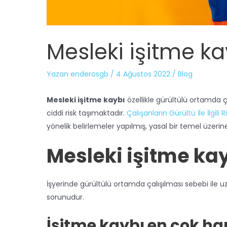
Mesleki işitme ka
Yazan
enderosgb
/
4 Ağustos 2022
/
Blog
Mesleki işitme kaybı
özellikle gürültülü ortamda 
ciddi risk taşımaktadır.
Çalışanların Gürültü İle İlgi
yönelik belirlemeler yapılmış, yasal bir temel üzeri
Mesleki işitme kay
İşyerinde gürültülü ortamda çalışılması sebebi il
sorunudur.
İşitme kaybı en çok ha