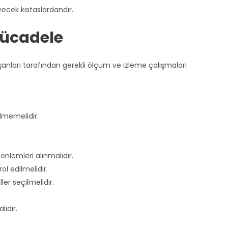
ecek kıstaslardandır.
 Mücadele
şanları tarafından gerekli ölçüm ve izleme çalışmaları
ilmemelidir.
nlemleri alınmalıdır.
ol edilmelidir.
r seçilmelidir.
ıdır.