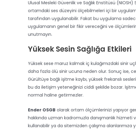
Ulusal Mesleki Güvenlik ve Sağlık Enstitüsü (NIOSH
ortamdaki ses düzeyini ölçebilmeleri içi bir uygula
tarafından uygulanabilir. Fakat bu uygulama sadece
uygulamanın genel bir fikir vereceğini ve ölçümleri
unutmayın.
Yüksek Sesin Sağlığa Etkileri
Yüksek sese maruz kalmak iç kulağımızdaki sinir uçl
daha fazla ölü sinir ucuna neden olur. Sonuç ise, cer
Gürültüye bağlı işitme kaybı, yüksek frekanslı sesl
bu da iletişim yeteneğinizi ciddi şekilde bozar. İşit
normal haline getirmezler.
Ender OSGB
olarak ortam ölçümlerinizi yapıyor ge
hakkında uzman kadromuzla danışmanlık hizmeti ve
kullanabilir ya da sitemizden çalışma alanlarımıza yön