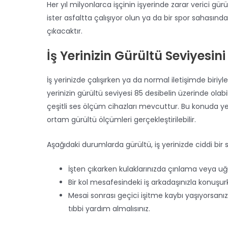
Her yıl milyonlarca işçinin işyerinde zarar verici gürü
ister asfaltta çalışıyor olun ya da bir spor sahasında 
çıkacaktır.
İş Yerinizin Gürültü Seviyesin
İş yerinizde çalışırken ya da normal iletişimde biriy
yerinizin gürültü seviyesi 85 desibelin üzerinde olabi
çeşitli ses ölçüm cihazları mevcuttur. Bu konuda ye
ortam gürültü ölçümleri gerçekleştirilebilir.
Aşağıdaki durumlarda gürültü, iş yerinizde ciddi bir
İşten çıkarken kulaklarınızda çınlama veya u
Bir kol mesafesindeki iş arkadaşınızla konuşurk
Mesai sonrası geçici işitme kaybı yaşıyorsanız
tıbbi yardım almalısınız.