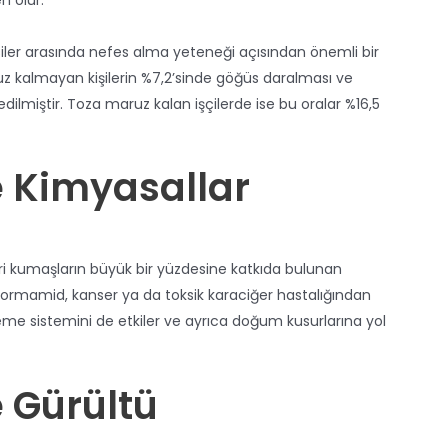
er arasında nefes alma yeteneği açısından önemli bir
uz kalmayan kişilerin %7,2’sinde göğüs daralması ve
dilmiştir. Toza maruz kalan işçilerde ise bu oralar %16,5
e Kimyasallar
ri kumaşların büyük bir yüzdesine katkıda bulunan
formamid, kanser ya da toksik karaciğer hastalığından
eme sistemini de etkiler ve ayrıca doğum kusurlarına yol
 Gürültü