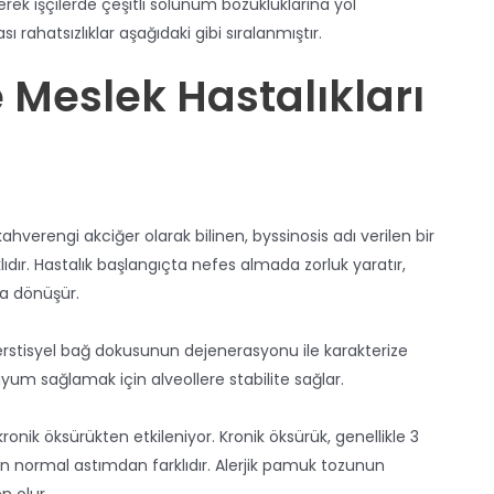
ek işçilerde çeşitli solunum bozukluklarına yol
rahatsızlıklar aşağıdaki gibi sıralanmıştır.
 Meslek Hastalıkları
verengi akciğer olarak bilinen, byssinosis adı verilen bir
lıdır. Hastalık başlangıçta nefes almada zorluk yaratır,
ğa dönüşür.
interstisyel bağ dokusunun dejenerasyonu ile karakterize
uyum sağlamak için alveollere stabilite sağlar.
nik öksürükten etkileniyor. Kronik öksürük, genellikle 3
en normal astımdan farklıdır. Alerjik pamuk tozunun
n olur.