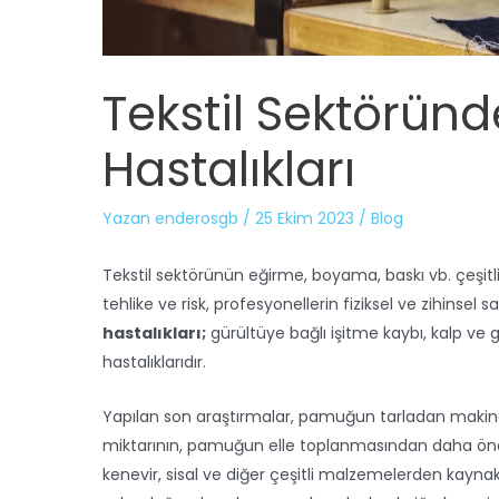
Tekstil Sektörün
Hastalıkları
Yazan
enderosgb
/
25 Ekim 2023
/
Blog
Tekstil sektörünün eğirme, boyama, baskı vb. çeşitl
tehlike ve risk, profesyonellerin fiziksel ve zihinsel s
hastalıkları;
gürültüye bağlı işitme kaybı, kalp ve gör
hastalıklarıdır.
Yapılan son araştırmalar, pamuğun tarladan makine
miktarının, pamuğun elle toplanmasından daha önem
kenevir, sisal ve diğer çeşitli malzemelerden kayna