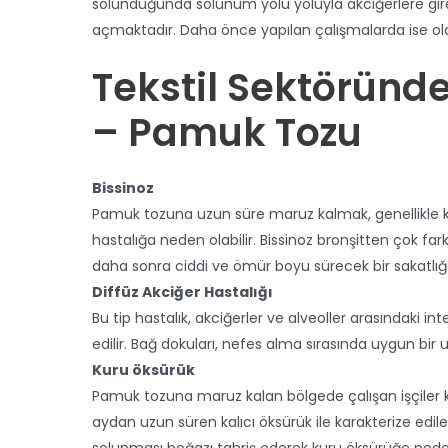
solunduğunda solunum yolu yoluyla akciğerlere girer
açmaktadır. Daha önce yapılan çalışmalarda ise olası 
Tekstil Sektöründe
– Pamuk Tozu
Bissinoz
Pamuk tozuna uzun süre maruz kalmak, genellikle kah
hastalığa neden olabilir. Bissinoz bronşitten çok fark
daha sonra ciddi ve ömür boyu sürecek bir sakatlı
Diffüz Akciğer Hastalığı
Bu tip hastalık, akciğerler ve alveoller arasındaki 
edilir. Bağ dokuları, nefes alma sırasında uygun bir 
Kuru öksürük
Pamuk tozuna maruz kalan bölgede çalışan işçiler kro
aydan uzun süren kalıcı öksürük ile karakterize edil
solunması boğazı tahriş ederek kuru öksürüğe nede